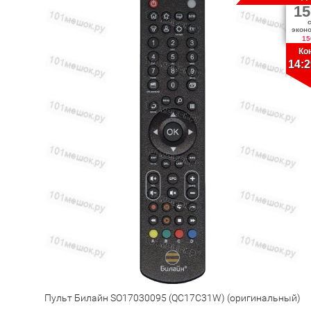
15
экон
15
Ко
14:2
Пульт Билайн SO17030095 (QC17C31W) (оригинальный)