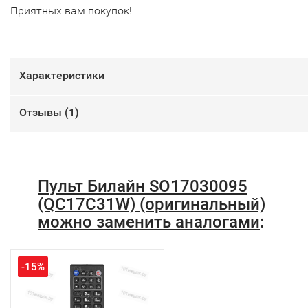
Приятных вам покупок!
Характеристики
Отзывы (
1
)
Пульт Билайн SO17030095
(QC17C31W) (оригинальный)
можно заменить аналогами
:
-15%