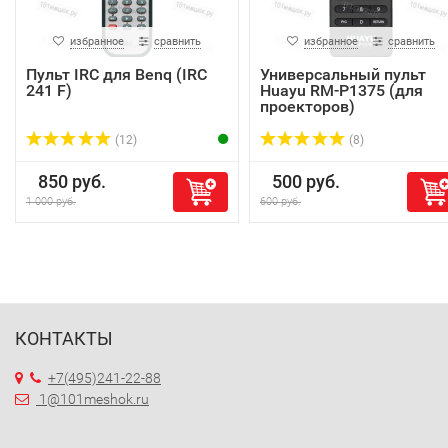
избранное
сравнить
избранное
сравнить
Пульт IRC для Benq (IRC
Универсальный пульт
241 F)
Huayu RM-P1375 (для
проекторов)
(12)
(8)
850 руб.
500 руб.
1 000 руб.
600 руб.
КОНТАКТЫ
+7(495)241-22-88
1@101meshok.ru