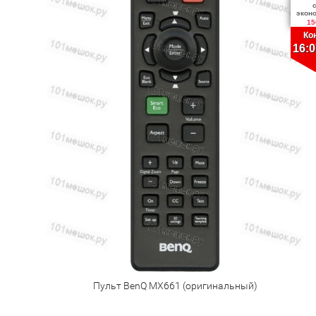
экон
15
Ко
16:0
Пульт BenQ MX661 (оригинальный)