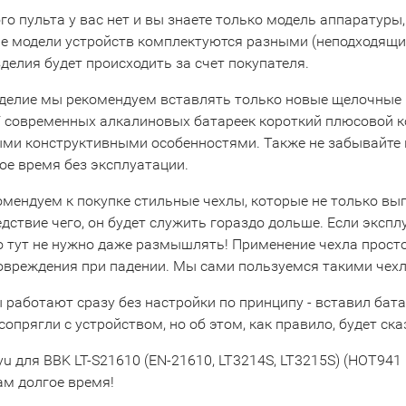
го пульта у вас нет и вы знаете только модель аппаратуры,
е модели устройств комплектуются разными (неподходящими
делия будет происходить за счет покупателя.
зделие мы рекомендуем вставлять только новые щелочные 
У современных алкалиновых батареек короткий плюсовой кон
ыми конструктивными особенностями. Также не забывайте в
ое время без эксплуатации.
омендуем к покупке стильные чехлы, которые не только вы
едствие чего, он будет служить гораздо дольше. Если экспл
то тут не нужно даже размышлять! Применение чехла прост
повреждения при падении. Мы сами пользуемся такими чехл
 работают сразу без настройки по принципу - вставил бата
сопрягли с устройством, но об этом, как правило, будет ска
u для BBK LT-S21610 (EN-21610, LT3214S, LT3215S) (HOT941
ам долгое время!