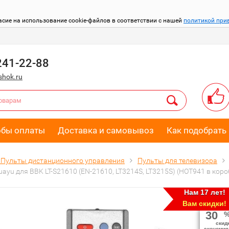
асие на использование cookie-файлов в соответствии с нашей
политикой при
241-22-88
hok.ru
обы оплаты
Доставка и самовывоз
Как подобрать 
Пульты дистанционного управления
Пульты для телевизора
ayu для BBK LT-S21610 (EN-21610, LT3214S, LT3215S) (HOT941 в коро
Нам 17 лет!
Вам скидки!
30
скид
экономия