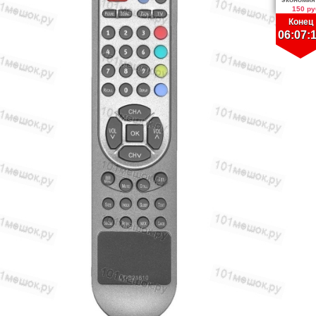
150 ру
Конец
06:07: