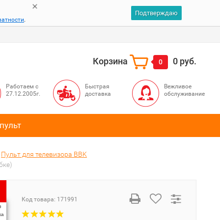
Подтверждаю
ватности
.
Корзина
0 руб.
0
Работаем с
Быстрая
Вежливое
27.12.2005г.
доставка
обслуживание
пульт
Пульт для телевизора BBK
бке)
Код товара:
171991
%
ка