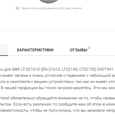
Нажмите на изображение для увеличения
0
Р
ХАРАКТЕРИСТИКИ
ОТЗЫВЫ
u для BBK LT-S21610 (EN-21610, LT3214S, LT3215S) (HOT941 
 имеет запаха и очень устойчив к падениям с небольшой вы
ыло в комплекте с вашим устройством, так как он имеет о
 В нашей продукции вы точно не разочаруетесь. Это мы мо
упкой обязательно обращайте внимание на то, чтобы назва
льтом. Если есть различия, то сообщите нам об этом в ко
совместимость, чтобы не получилось, что вы заказали неп