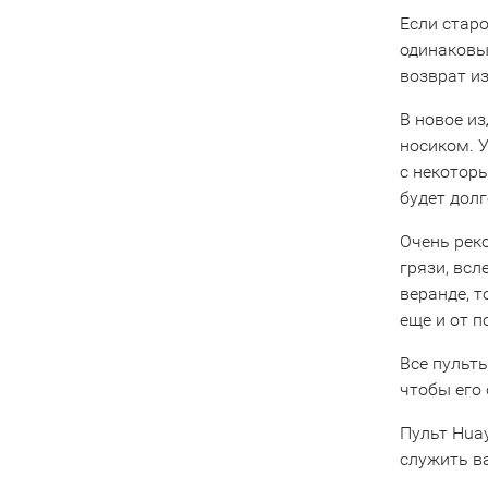
Если старо
одинаковы
возврат из
В новое и
носиком. 
с некотор
будет долг
Очень рек
грязи, всл
веранде, 
еще и от 
Все пульты
чтобы его 
Пульт Huay
служить в