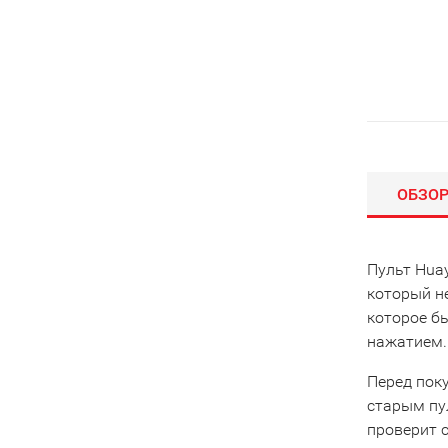
ОБЗО
Пульт Huay
который не
которое б
нажатием.
Перед пок
старым пу
проверит 