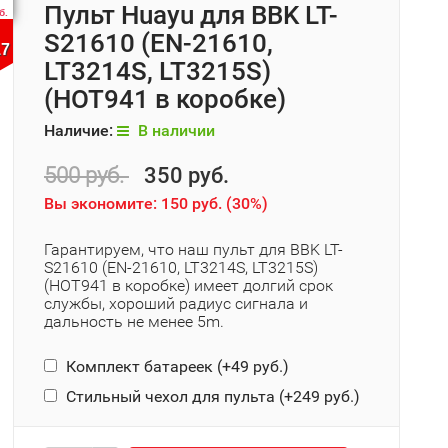
Пульт Huayu для BBK LT-
б.
S21610 (EN-21610,
17
LT3214S, LT3215S)
(HOT941 в коробке)
Наличие:
В наличии
500 руб.
350 руб.
Вы экономите:
150 руб.
(
30%
)
Гарантируем, что наш пульт для BBK LT-
S21610 (EN-21610, LT3214S, LT3215S)
(HOT941 в коробке) имеет долгий срок
службы, хороший радиус сигнала и
дальность не менее 5m.
Комплект батареек (+
49 руб.
)
Стильный чехол для пульта (+
249 руб.
)