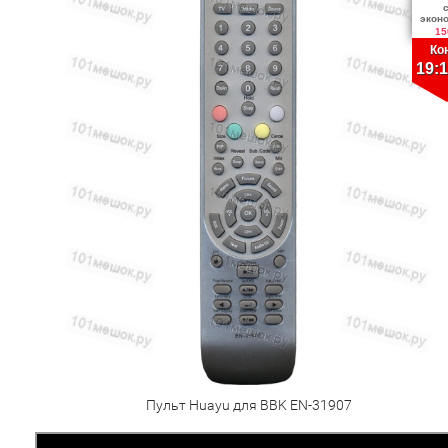
экон
15
Ко
19:1
Пульт Huayu для BBK EN-31907