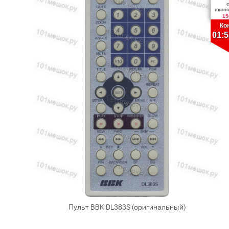
экон
15
Ко
01:5
Пульт BBK DL383S (оригинальный)