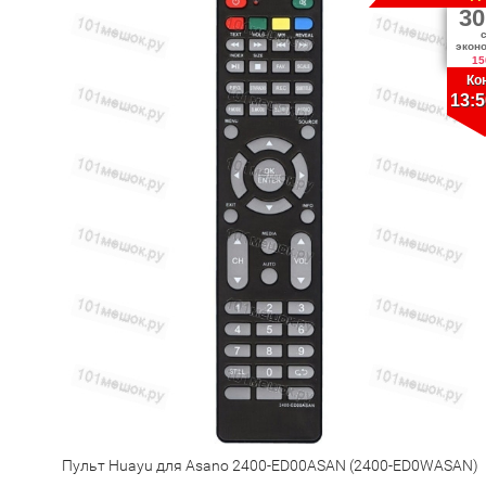
30
экон
15
Ко
13:5
Пульт Huayu для Asano 2400-ED00ASAN (2400-ED0WASAN)