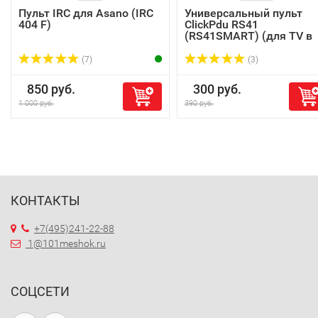
Пульт IRC для Asano (IRC
Универсальный пульт
404 F)
ClickPdu RS41
(RS41SMART) (для TV в
п...
(7)
(3)
850 руб.
300 руб.
1 000 руб.
390 руб.
КОНТАКТЫ
+7(495)241-22-88
1@101meshok.ru
СОЦСЕТИ