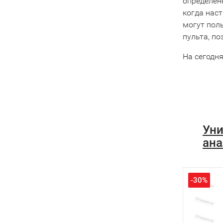
определенн
когда наст
могут поль
пульта, по
На сегодн
Уни
ана
-30%