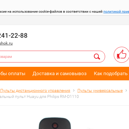
асие на использование cookie-файлов в соответствии с нашей
политикой при
241-22-88
hok.ru
обы оплаты
Доставка и самовывоз
Как подобрать 
Пульты дистанционного управления
Пульты универсальные
альный пульт Huayu для Philips RM-D1110