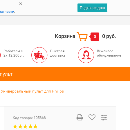
Подтверждаю
ватности
.
Корзина
0 руб.
0
Работаем с
Быстрая
Вежливое
27.12.2005г.
доставка
обслуживание
пульт
Универсальный пульт для Philips
Код товара:
105868