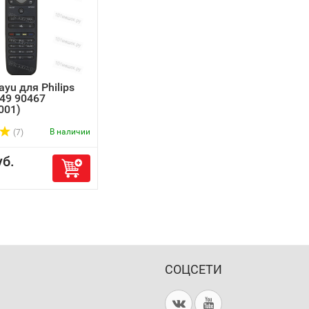
yu для Philips
49 90467
001)
В наличии
(7)
б.
СОЦСЕТИ