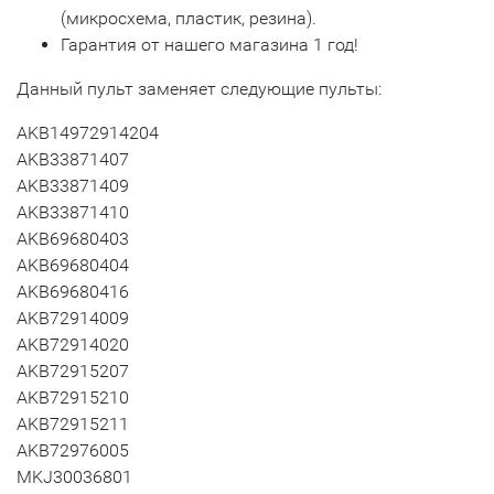
(микросхема, пластик, резина).
Гарантия от нашего магазина 1 год!
Данный пульт заменяет следующие пульты:
AKB14972914204
AKB33871407
AKB33871409
AKB33871410
AKB69680403
AKB69680404
AKB69680416
AKB72914009
AKB72914020
AKB72915207
AKB72915210
AKB72915211
AKB72976005
MKJ30036801