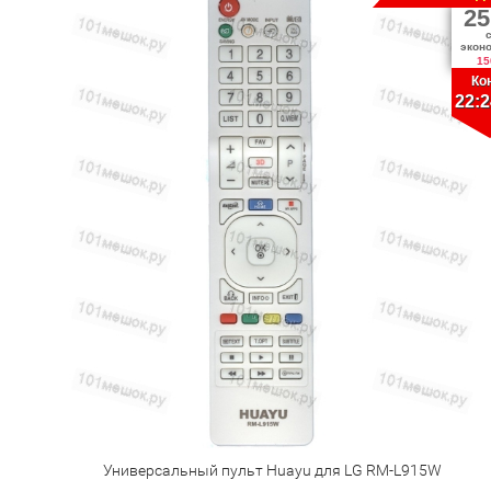
25
экон
15
Ко
22:2
Универсальный пульт Huayu для LG RM-L915W