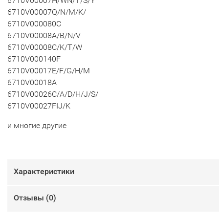
6710V00007H/WN/T/S/Y
6710V00007Q/N/M/K/
6710V000080C
6710V00008A/B/N/V
6710V00008C/K/T/W
6710V000140F
6710V00017E/F/G/H/M
6710V00018A
6710V00026C/A/D/H/J/S/
6710V00027FIJ/K
и многие другие
Характеристики
Отзывы (
0
)