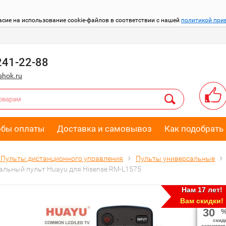
асие на использование cookie-файлов в соответствии с нашей
политикой при
241-22-88
hok.ru
обы оплаты
Доставка и самовывоз
Как подобрать 
Пульты дистанционного управления
Пульты универсальные
альный пульт Huayu для Hisense RM-L1575
Нам 17 лет!
Вам скидки!
30
скид
экономия