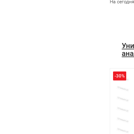
На сегодн
Уни
ана
-30%