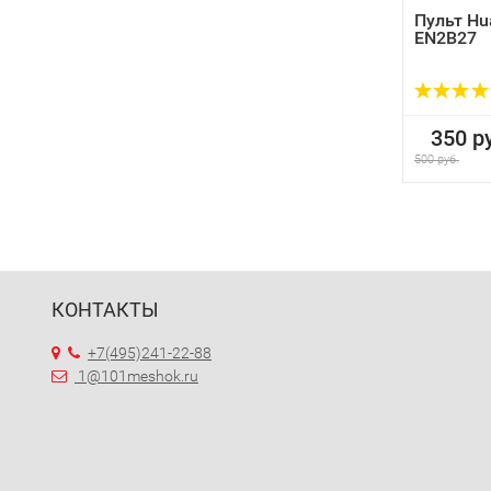
Пульт Hu
EN2B27
350 ру
500 руб.
КОНТАКТЫ
+7(495)241-22-88
1@101meshok.ru