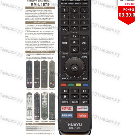
150 ру
Конец
03:30: