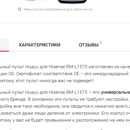
Нажмите на изображение для увеличения
0
Р
ХАРАКТЕРИСТИКИ
ОТЗЫВЫ
ьный пульт Huayu для Hisense RM-L1575 изготовлен из кач
ции CE. Сертификат соответствия СЕ – это международный
этому этот пульт никогда вас не подведет!
ьный пульт Huayu для Hisense RM-L1575 – это
универсальн
ого бренда. В основном эти пульты не требуют настройки, 
ройка все-таки необходима, она сводится к нажатию всего 
зоваться даже люди далекие от электроники. Его корпус о
этому у вас не будет привыкания к расположению на нем к