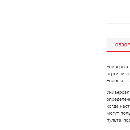
ОБЗО
Универсал
сертифика
Европы. По
Универсал
определенн
когда наст
могут поль
пульта, по