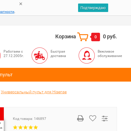
Подтверждаю
ватности
.
Корзина
0 руб.
0
Работаем с
Быстрая
Вежливое
27.12.2005г.
доставка
обслуживание
пульт
Универсальный пульт для Hisense
Код товара:
146897
%
ка