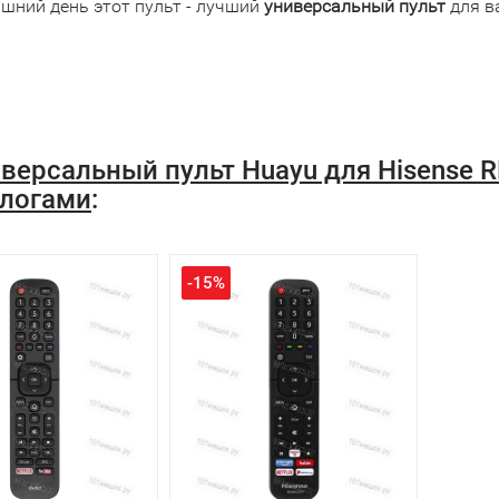
яшний день этот пульт - лучший
универсальный пульт
для в
версальный пульт Huayu для Hisense
логами
:
-15%