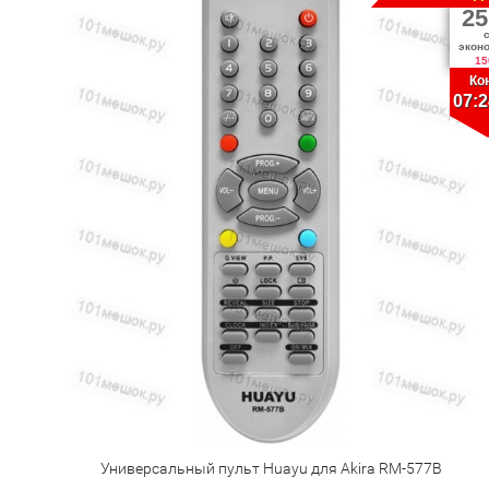
25
экон
15
Ко
07:2
Универсальный пульт Huayu для Akira RM-577B