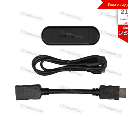
Вам скид
21
экон
15
Ко
14:5