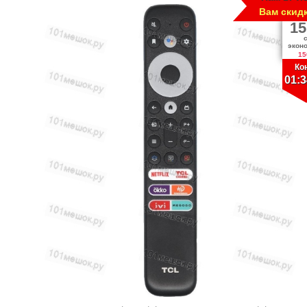
Вам скид
15
экон
15
Ко
01:3